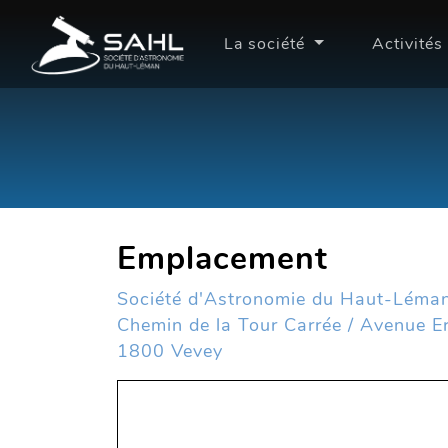
La société
Activités
Emplacement
Société d'Astronomie du Haut-Léma
Chemin de la Tour Carrée / Avenue Er
1800 Vevey