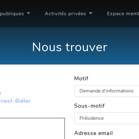
 publiques
Activités privées
Espace mem
Nous trouver
Motif
n
nest-Biéler
Sous-motif
Adresse email