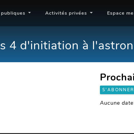
s publiques
Activités privées
Espace m
s 4 d'initiation à l'astro
Procha
S'ABONNE
Aucune date