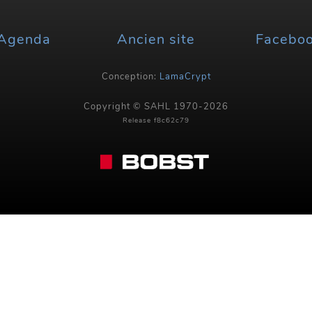
Agenda
Ancien site
Facebo
Conception:
LamaCrypt
Copyright © SAHL 1970-2026
Release f8c62c79