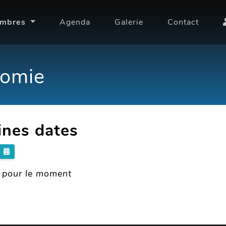
embres
Agenda
Galerie
Contact
nomie
ines dates
R
 pour le moment