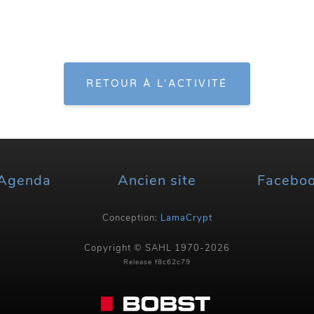
RETOUR À L'ACTIVITÉ
Agenda
Ancien site
Facebo
Conception:
LamaCrypt
Copyright © SAHL 1970-2026
Release f8c62c79